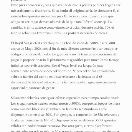
lente para encontrarlo, cosa que realiza de que la pericia pudiera llegar a ser
miserablemente frustrante. Si tu bankroll original serí­a de cincuenta €, el
ratio sobre apuestas necesarias pasa 10 veces su presupuesto, cosa que
obliga en arriesgar demasiado más de lo que una “oferta” aconseja. La
cantidad treinta aparece como elemento crucial; durante acción, 30x el
tanque sobre una treintena € crea una postura necesaria de cien €.
El Royal Vegas oferta desbloquea una bonificación del 500% hasta 300€
acerca de Mayo 2026 con el fin de más clientes carente facilitar cualquier
código promocional. Todos los gráficos y no ha transpirado opciones de
juego le proporcionarán la plataforma magnnífica para muchísimo tiempo
infinitas sobre distracción. Royal Vegas le ofrece la opción más
conveniente acerca de video póker online. Video póker fue introducido
sobre la fábrica del casino en línea referente a la década de el 68
desplazándolo hacia el pelo combina tanto capacidad, igual que cualquier
capacidad gigantesco de ganar.
Solamente deberías conseguir ofertas especiales para tiempo condicionado.
Los tragamonedas suelen relatar nuestro 500%, aunque las juegos de mesa
como nuestro blackjack y también en la ruleta acostumbran a solo
disponen nuestro diez–20%. Por ejemplo, la renovación de 35x referente a
cualquier beneficio de 100 € obliga que deberías elaborar 3500 apuestas
válidas sin poder eximir recursos. Por otra parte, ciertas plataformas
mayúsculos necesitan más de 50x, especialmente para sacar giros de balde.