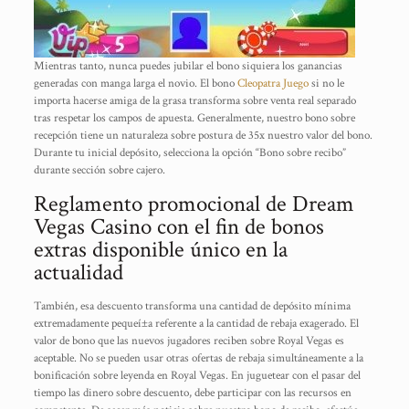
Mientras tanto, nunca puedes jubilar el bono siquiera los ganancias
generadas con manga larga el novio. El bono
Cleopatra Juego
si no le
importa hacerse amiga de la grasa transforma sobre venta real separado
tras respetar los campos de apuesta. Generalmente, nuestro bono sobre
recepción tiene un naturaleza sobre postura de 35x nuestro valor del bono.
Durante tu inicial depósito, selecciona la opción “Bono sobre recibo”
durante sección sobre cajero.
Reglamento promocional de Dream
Vegas Casino con el fin de bonos
extras disponible único en la
actualidad
También, esa descuento transforma una cantidad de depósito mínima
extremadamente pequeí±a referente a la ​cantidad de rebaja ​exagerado. El
valor de bono que las nuevos jugadores reciben sobre Royal Vegas es ​​
aceptable. No se pueden usar otras ofertas de rebaja simultáneamente a la
bonificación sobre leyenda en Royal Vegas. En juguetear con el pasar del
tiempo las dinero sobre descuento, debe participar con las recursos en